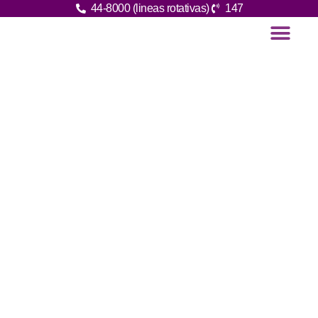
44-8000 (lineas rotativas)
147