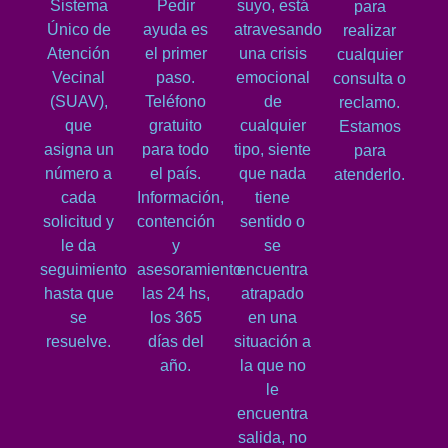
Sistema
Pedir
suyo, está
para
Único de
ayuda es
atravesando
realizar
Atención
el primer
una crisis
cualquier
Vecinal
paso.
emocional
consulta o
(SUAV),
Teléfono
de
reclamo.
que
gratuito
cualquier
Estamos
asigna un
para todo
tipo, siente
para
número a
el país.
que nada
atenderlo.
cada
Información,
tiene
solicitud y
contención
sentido o
le da
y
se
seguimiento
asesoramiento
encuentra
hasta que
las 24 hs,
atrapado
se
los 365
en una
resuelve.
días del
situación a
año.
la que no
le
encuentra
salida, no