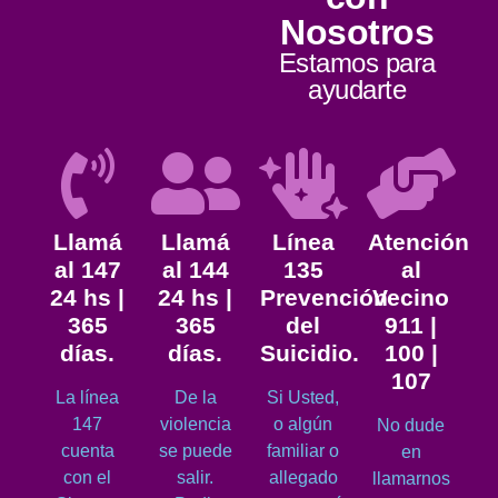
Nosotros
Estamos para
ayudarte
Llamá
Llamá
Línea
Atención
al 147
al 144
135
al
24 hs |
24 hs |
Prevención
Vecino
365
365
del
911 |
días.
días.
Suicidio.
100 |
107
La línea
De la
Si Usted,
147
violencia
o algún
No dude
cuenta
se puede
familiar o
en
con el
salir.
allegado
llamarnos