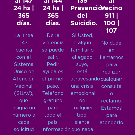
al 147
al 144
135
al
24 hs |
24 hs |
Prevención
Vecino
365
365
del
911 |
días.
días.
Suicidio.
100 |
107
La línea
De la
Si Usted,
147
violencia
o algún
No dude
cuenta
se puede
familiar o
en
con el
salir.
allegado
llamarnos
Sistema
Pedir
suyo,
para
Único de
ayuda es
está
realizar
Atención
el primer
atravesando
cualquier
Vecinal
paso.
una crisis
consulta
(SUAV),
Teléfono
emocional
o
que
gratuito
de
reclamo.
asigna un
para
cualquier
Estamos
número a
todo el
tipo,
para
cada
país.
siente
atenderlo.
solicitud
Información,
que nada