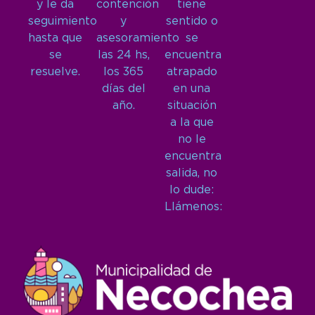
y le da
contención
tiene
seguimiento
y
sentido o
hasta que
asesoramiento
se
se
las 24 hs,
encuentra
resuelve.
los 365
atrapado
días del
en una
año.
situación
a la que
no le
encuentra
salida, no
lo dude:
Llámenos: