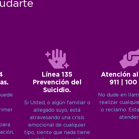
udarte
4
Línea 135
Atención al
as.
Prevención del
911 | 100
Suicidio.
puede
No dude en llam
realizar cualqui
Si Usted, o algún familiar o
primer
o reclamo. Est
allegado suyo, está
atender
atravesando una crisis
 para
emocional de cualquier
ación,
tipo, siente que nada tiene