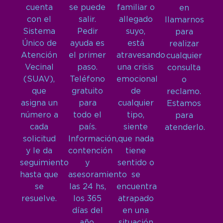
cuenta
se puede
familiar o
en
con el
salir.
allegado
llamarnos
Sistema
Pedir
suyo,
para
Único de
ayuda es
está
realizar
Atención
el primer
atravesando
cualquier
Vecinal
paso.
una crisis
consulta
(SUAV),
Teléfono
emocional
o
que
gratuito
de
reclamo.
asigna un
para
cualquier
Estamos
número a
todo el
tipo,
para
cada
país.
siente
atenderlo.
solicitud
Información,
que nada
y le da
contención
tiene
seguimiento
y
sentido o
hasta que
asesoramiento
se
se
las 24 hs,
encuentra
resuelve.
los 365
atrapado
días del
en una
año.
situación