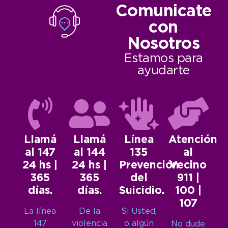
Comunicate
con
Nosotros
Estamos para
ayudarte
Llamá
Llamá
Línea
Atención
al 147
al 144
135
al
24 hs |
24 hs |
Prevención
Vecino
365
365
del
911 |
días.
días.
Suicidio.
100 |
107
La línea
De la
Si Usted,
147
violencia
o algún
No dude