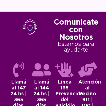
Comunicate
con
Nosotros
Estamos para
ayudarte
Llamá
Llamá
Línea
Atención
al 147
al 144
135
al
24 hs |
24 hs |
Prevención
Vecino
365
365
del
911 |
días.
días.
Suicidio.
100 |