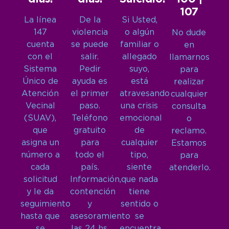
107
La línea
De la
Si Usted,
147
violencia
o algún
No dude
cuenta
se puede
familiar o
en
con el
salir.
allegado
llamarnos
Sistema
Pedir
suyo,
para
Único de
ayuda es
está
realizar
Atención
el primer
atravesando
cualquier
Vecinal
paso.
una crisis
consulta
(SUAV),
Teléfono
emocional
o
que
gratuito
de
reclamo.
asigna un
para
cualquier
Estamos
número a
todo el
tipo,
para
cada
país.
siente
atenderlo.
solicitud
Información,
que nada
y le da
contención
tiene
seguimiento
y
sentido o
hasta que
asesoramiento
se
se
las 24 hs,
encuentra