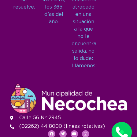
resuelve.
los 365
atrapado
días del
en una
año.
situación
a la que
no le
encuentra
salida, no
lo dude:
Llámenos:
Calle 56 Nº 2945
(02262) 44 8000 (lineas rotativas)