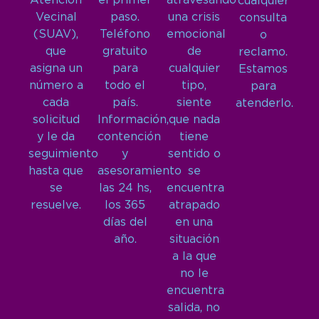
Atención
el primer
atravesando
cualquier
Vecinal
paso.
una crisis
consulta
(SUAV),
Teléfono
emocional
o
que
gratuito
de
reclamo.
asigna un
para
cualquier
Estamos
número a
todo el
tipo,
para
cada
país.
siente
atenderlo.
solicitud
Información,
que nada
y le da
contención
tiene
seguimiento
y
sentido o
hasta que
asesoramiento
se
se
las 24 hs,
encuentra
resuelve.
los 365
atrapado
días del
en una
año.
situación
a la que
no le
encuentra
salida, no