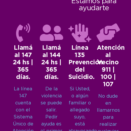
Estamos para
ayudarte
Llamá
Llamá
Línea
Atención
al 147
al 144
135
al
24 hs |
24 hs |
Prevención
Vecino
365
365
del
911 |
días.
días.
Suicidio.
100 |
107
La línea
De la
Si Usted,
147
violencia
o algún
No dude
cuenta
se puede
familiar o
en
con el
salir.
allegado
llamarnos
Sistema
Pedir
suyo,
para
Único de
ayuda es
está
realizar