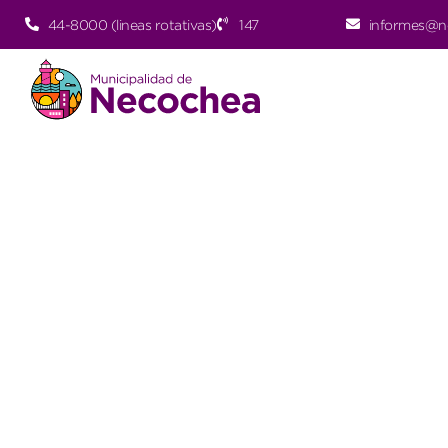
44-8000 (lineas rotativas)
147
informes@n