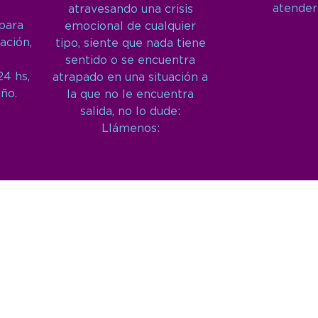
atender
atravesando una crisis
 para
emocional de cualquier
ación,
tipo, siente que nada tiene
sentido o se encuentra
24 hs,
atrapado en una situación a
año.
la que no le encuentra
salida, no lo dude:
Llámenos: