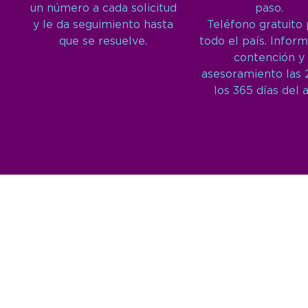
un número a cada solicitud
paso.
y le da seguimiento hasta
Teléfono gratuito
que se resuelve.
todo el país. Inform
contención y
asesoramiento las 
los 365 días del 