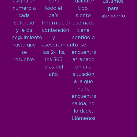
asigna un
para
cualquier
Estamos
número a
todo el
tipo,
para
cada
país.
siente
atenderlo.
solicitud
Información,
que nada
y le da
contención
tiene
seguimiento
y
sentido o
hasta que
asesoramiento
se
se
las 24 hs,
encuentra
resuelve.
los 365
atrapado
días del
en una
año.
situación
a la que
no le
encuentra
salida, no
lo dude:
Llámenos: