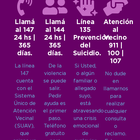
Llamá
Llamá
Línea
Atención
al 147
al 144
135
al
24 hs |
24 hs |
Prevención
Vecino
365
365
del
911 |
días.
días.
Suicidio.
100 |
107
La línea
De la
Si Usted,
147
violencia
o algún
No dude
cuenta
se puede
familiar o
en
con el
salir.
allegado
llamarnos
Sistema
Pedir
suyo,
para
Único de
ayuda es
está
realizar
Atención
el primer
atravesando
cualquier
Vecinal
paso.
una crisis
consulta
(SUAV),
Teléfono
emocional
o
que
gratuito
de
reclamo.