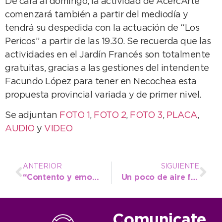
De cara al domingo, la actividad de AcercArte
comenzará también a partir del mediodía y
tendrá su despedida con la actuación de “Los
Pericos” a partir de las 19.30. Se recuerda que las
actividades en el Jardín Francés son totalmente
gratuitas, gracias a las gestiones del intendente
Facundo López para tener en Necochea esta
propuesta provincial variada y de primer nivel.
Se adjuntan
FOTO 1
,
FOTO 2
,
FOTO 3
,
PLACA
,
AUDIO
y
VIDEO
ANTERIOR
SIGUIENTE
“Contento y emocionado por cerrar el mes de los festejos de esta forma”
Un poco de aire fresco tras el calor del finde
Comunicate