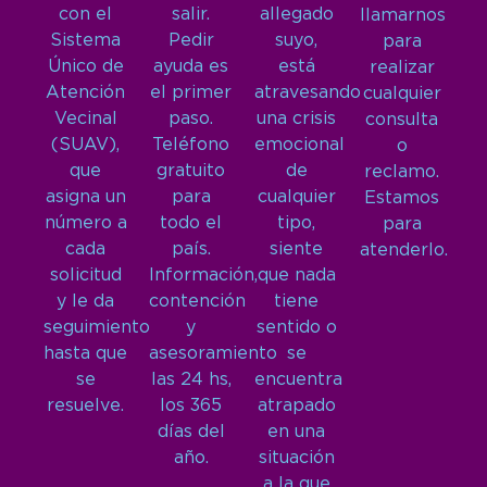
con el
salir.
allegado
llamarnos
Sistema
Pedir
suyo,
para
Único de
ayuda es
está
realizar
Atención
el primer
atravesando
cualquier
Vecinal
paso.
una crisis
consulta
(SUAV),
Teléfono
emocional
o
que
gratuito
de
reclamo.
asigna un
para
cualquier
Estamos
número a
todo el
tipo,
para
cada
país.
siente
atenderlo.
solicitud
Información,
que nada
y le da
contención
tiene
seguimiento
y
sentido o
hasta que
asesoramiento
se
se
las 24 hs,
encuentra
resuelve.
los 365
atrapado
días del
en una
año.
situación
a la que