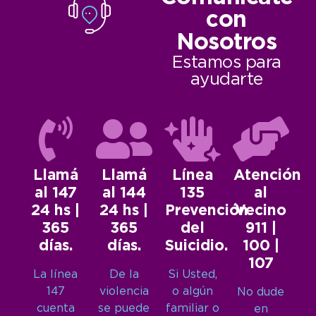
con
Nosotros
Estamos para
ayudarte
Llamá
Llamá
Línea
Atención
al 147
al 144
135
al
24 hs |
24 hs |
Prevención
Vecino
365
365
del
911 |
días.
días.
Suicidio.
100 |
107
La línea
De la
Si Usted,
147
violencia
o algún
No dude
cuenta
se puede
familiar o
en