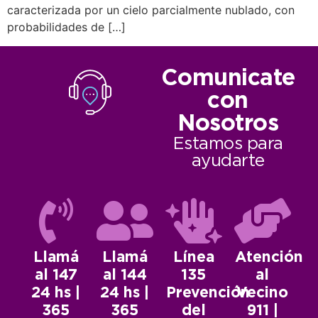
caracterizada por un cielo parcialmente nublado, con
probabilidades de […]
Comunicate
con
Nosotros
Estamos para
ayudarte
Llamá
Llamá
Línea
Atención
al 147
al 144
135
al
24 hs |
24 hs |
Prevención
Vecino
365
365
del
911 |