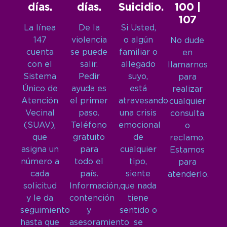
días.
días.
Suicidio.
100 |
107
La línea
De la
Si Usted,
147
violencia
o algún
No dude
cuenta
se puede
familiar o
en
con el
salir.
allegado
llamarnos
Sistema
Pedir
suyo,
para
Único de
ayuda es
está
realizar
Atención
el primer
atravesando
cualquier
Vecinal
paso.
una crisis
consulta
(SUAV),
Teléfono
emocional
o
que
gratuito
de
reclamo.
asigna un
para
cualquier
Estamos
número a
todo el
tipo,
para
cada
país.
siente
atenderlo.
solicitud
Información,
que nada
y le da
contención
tiene
seguimiento
y
sentido o
hasta que
asesoramiento
se