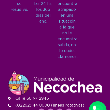
se
las 24 hs,
encuentra
resuelve.
los 365
atrapado
días del
en una
año.
situación
a la que
no le
encuentra
salida, no
lo dude:
Llámenos:
Calle 56 Nº 2945
(02262) 44 8000 (lineas rotativas)