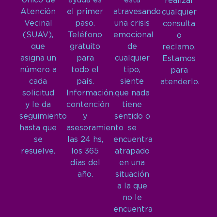
Único de
ayuda es
está
realizar
Atención
el primer
atravesando
cualquier
Vecinal
paso.
una crisis
consulta
(SUAV),
Teléfono
emocional
o
que
gratuito
de
reclamo.
asigna un
para
cualquier
Estamos
número a
todo el
tipo,
para
cada
país.
siente
atenderlo.
solicitud
Información,
que nada
y le da
contención
tiene
seguimiento
y
sentido o
hasta que
asesoramiento
se
se
las 24 hs,
encuentra
resuelve.
los 365
atrapado
días del
en una
año.
situación
a la que
no le
encuentra