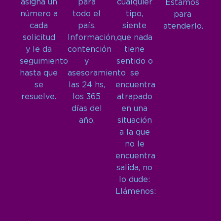
asigna un
para
cualquier
Estamos
número a
todo el
tipo,
para
cada
país.
siente
atenderlo.
solicitud
Información,
que nada
y le da
contención
tiene
seguimiento
y
sentido o
hasta que
asesoramiento
se
se
las 24 hs,
encuentra
resuelve.
los 365
atrapado
días del
en una
año.
situación
a la que
no le
encuentra
salida, no
lo dude:
Llámenos: