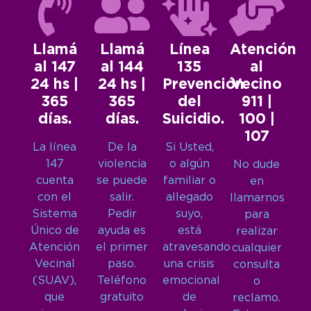
Llamá
Llamá
Línea
Atención
al 147
al 144
135
al
24 hs |
24 hs |
Prevención
Vecino
365
365
del
911 |
días.
días.
Suicidio.
100 |
107
La línea
De la
Si Usted,
147
violencia
o algún
No dude
cuenta
se puede
familiar o
en
con el
salir.
allegado
llamarnos
Sistema
Pedir
suyo,
para
Único de
ayuda es
está
realizar
Atención
el primer
atravesando
cualquier
Vecinal
paso.
una crisis
consulta
(SUAV),
Teléfono
emocional
o
que
gratuito
de
reclamo.