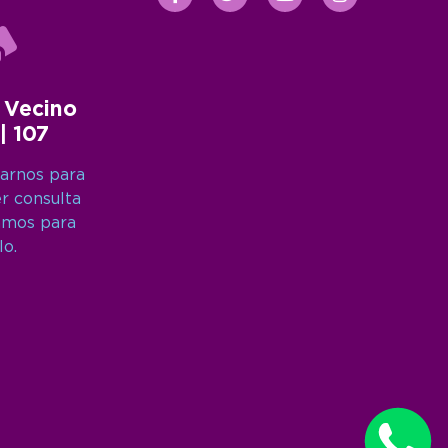
 Vecino
 | 107
arnos para
er consulta
amos para
lo.