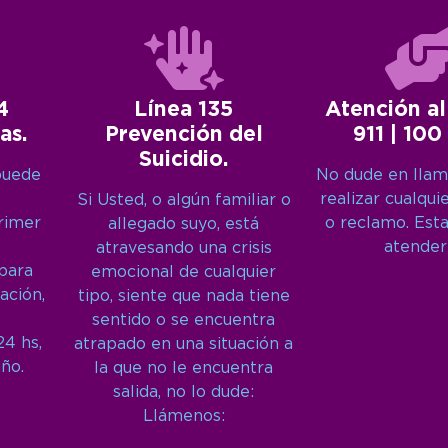
4
Línea 135
Atención al
as.
Prevención del
911 | 100
Suicidio.
puede
No dude en llam
realizar cualqui
Si Usted, o algún familiar o
primer
o reclamo. Est
allegado suyo, está
atender
atravesando una crisis
 para
emocional de cualquier
ación,
tipo, siente que nada tiene
sentido o se encuentra
24 hs,
atrapado en una situación a
año.
la que no le encuentra
salida, no lo dude:
Llámenos: