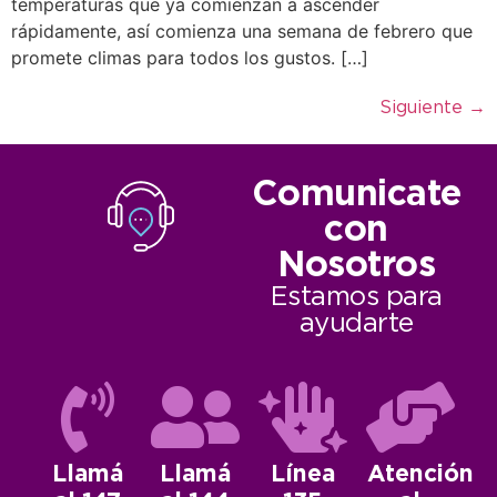
temperaturas que ya comienzan a ascender
rápidamente, así comienza una semana de febrero que
promete climas para todos los gustos. […]
Siguiente
→
Comunicate
con
Nosotros
Estamos para
ayudarte
Llamá
Llamá
Línea
Atención