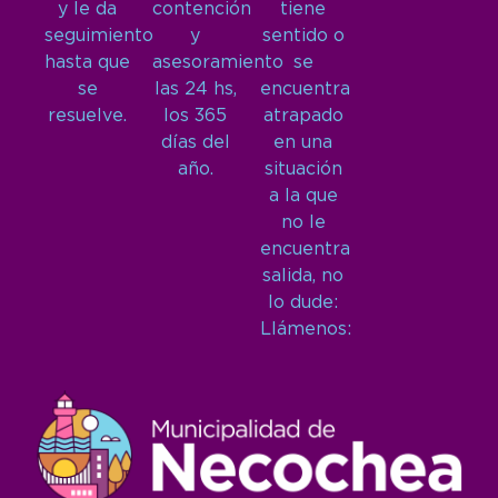
y le da
contención
tiene
seguimiento
y
sentido o
hasta que
asesoramiento
se
se
las 24 hs,
encuentra
resuelve.
los 365
atrapado
días del
en una
año.
situación
a la que
no le
encuentra
salida, no
lo dude:
Llámenos: