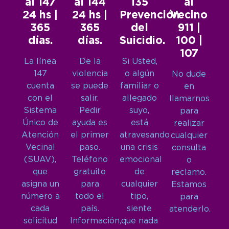
al 147
al 144
135
al
24 hs |
24 hs |
Prevención
Vecino
365
365
del
911 |
días.
días.
Suicidio.
100 |
107
La línea
De la
Si Usted,
147
violencia
o algún
No dude
cuenta
se puede
familiar o
en
con el
salir.
allegado
llamarnos
Sistema
Pedir
suyo,
para
Único de
ayuda es
está
realizar
Atención
el primer
atravesando
cualquier
Vecinal
paso.
una crisis
consulta
(SUAV),
Teléfono
emocional
o
que
gratuito
de
reclamo.
asigna un
para
cualquier
Estamos
número a
todo el
tipo,
para
cada
país.
siente
atenderlo.
solicitud
Información,
que nada