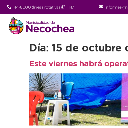
44-8000 (lineas rotativas)
147
informes@n
Día:
15 de octubre
Este viernes habrá opera