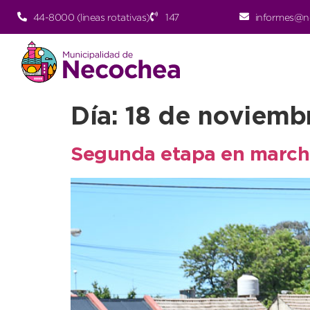
44-8000 (lineas rotativas)
147
informes@n
Día:
18 de noviemb
Segunda etapa en marcha 