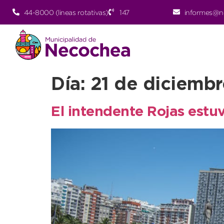
44-8000 (lineas rotativas)
147
informes@n
Día:
21 de diciemb
El intendente Rojas estu