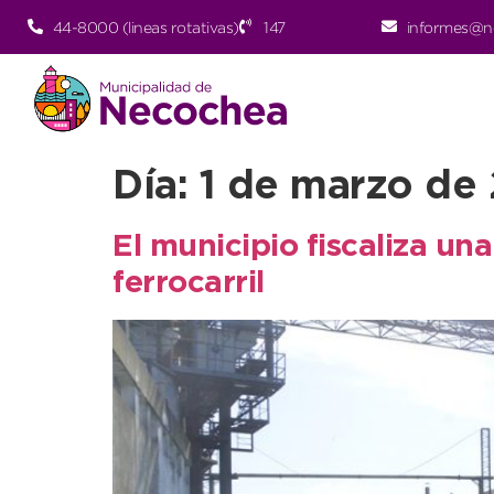
44-8000 (lineas rotativas)
147
informes@n
Día:
1 de marzo de
El municipio fiscaliza un
ferrocarril