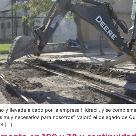
o y llevada a cabo por la empresa Hidracil, y se compleme
 muy necesarios para nosotros”, valoró el delegado de Que
el […]