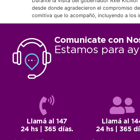
Durante la visita del gobernador Axel Kicillof
desde donde agradecieron el compromiso de la
comitiva que lo acompañó, incluyendo a los 
Comunicate con No
Estamos para ay
Llamá al 147
Llamá al 14
24 hs | 365 días.
24 hs | 365 dí