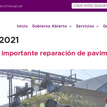
ecochea.gov.ar
Inicio
Gobierno Abierto
Servicios
G
 2021
a importante reparación de pavim