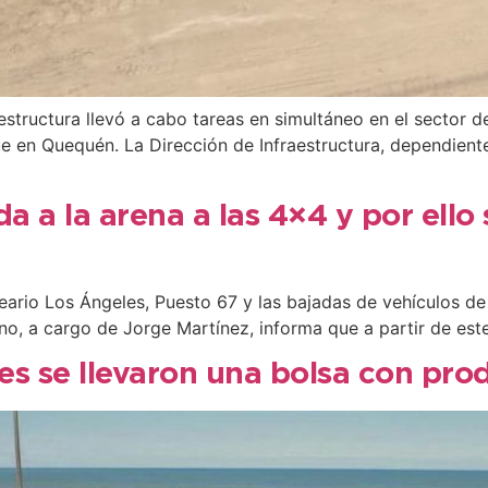
aestructura llevó a cabo tareas en simultáneo en el sector d
ue en Quequén. La Dirección de Infraestructura, dependient
da a la arena a las 4×4 y por ello
eario Los Ángeles, Puesto 67 y las bajadas de vehículos de
no, a cargo de Jorge Martínez, informa que a partir de est
es se llevaron una bolsa con pro