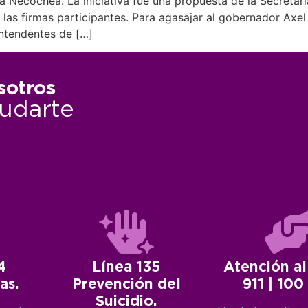
 a Necochea. La iniciativa fue una propuesta de la Secretarí
s firmas participantes. Para agasajar al gobernador Axel Ki
intendentes de […]
sotros
udarte
4
Línea 135
Atención al
as.
Prevención del
911 | 100
Suicidio.