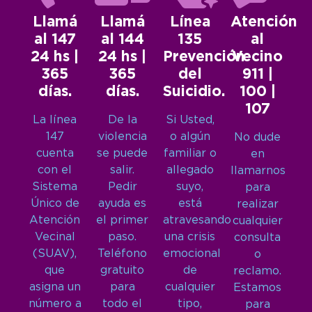
Llamá
Llamá
Línea
Atención
al 147
al 144
135
al
24 hs |
24 hs |
Prevención
Vecino
365
365
del
911 |
días.
días.
Suicidio.
100 |
107
La línea
De la
Si Usted,
147
violencia
o algún
No dude
cuenta
se puede
familiar o
en
con el
salir.
allegado
llamarnos
Sistema
Pedir
suyo,
para
Único de
ayuda es
está
realizar
Atención
el primer
atravesando
cualquier
Vecinal
paso.
una crisis
consulta
(SUAV),
Teléfono
emocional
o
que
gratuito
de
reclamo.
asigna un
para
cualquier
Estamos
número a
todo el
tipo,
para