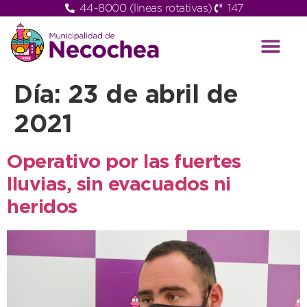
44-8000 (lineas rotativas)
147
Día:
23 de abril de
2021
Operativo por las fuertes
lluvias, sin evacuados ni
heridos