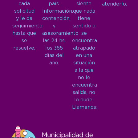
cada
país.
siente
atenderlo.
solicitud
Información,
que nada
y le da
contención
tiene
seguimiento
y
sentido o
hasta que
asesoramiento
se
se
las 24 hs,
encuentra
resuelve.
los 365
atrapado
días del
en una
año.
situación
a la que
no le
encuentra
salida, no
lo dude:
Llámenos: