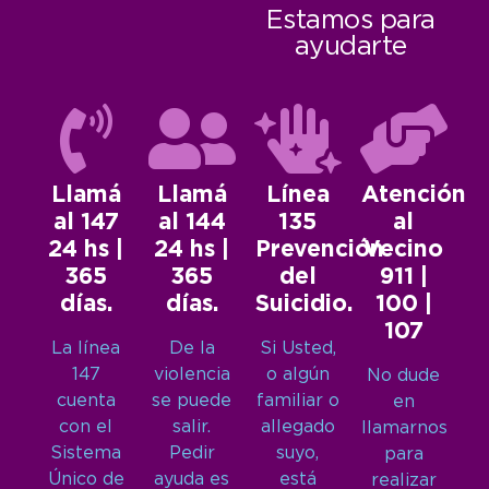
Estamos para
ayudarte
Llamá
Llamá
Línea
Atención
al 147
al 144
135
al
24 hs |
24 hs |
Prevención
Vecino
365
365
del
911 |
días.
días.
Suicidio.
100 |
107
La línea
De la
Si Usted,
147
violencia
o algún
No dude
cuenta
se puede
familiar o
en
con el
salir.
allegado
llamarnos
Sistema
Pedir
suyo,
para
Único de
ayuda es
está
realizar