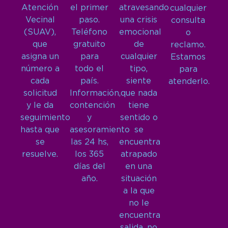
Atención
el primer
atravesando
cualquier
Vecinal
paso.
una crisis
consulta
(SUAV),
Teléfono
emocional
o
que
gratuito
de
reclamo.
asigna un
para
cualquier
Estamos
número a
todo el
tipo,
para
cada
país.
siente
atenderlo.
solicitud
Información,
que nada
y le da
contención
tiene
seguimiento
y
sentido o
hasta que
asesoramiento
se
se
las 24 hs,
encuentra
resuelve.
los 365
atrapado
días del
en una
año.
situación
a la que
no le
encuentra
salida, no