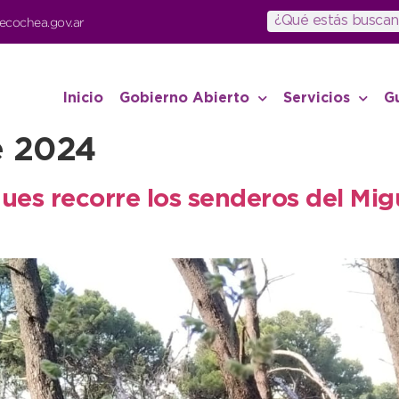
ecochea.gov.ar
Inicio
Gobierno Abierto
Servicios
G
e 2024
s recorre los senderos del Migue
a