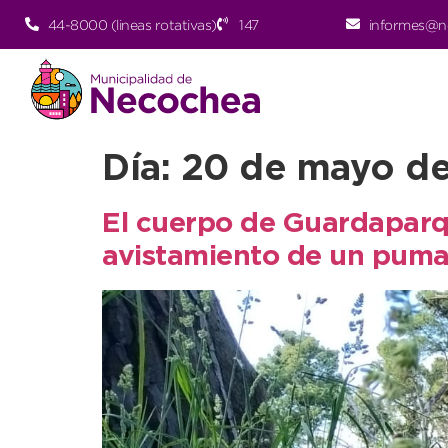
44-8000 (lineas rotativas)
147
informes@n
Día:
20 de mayo d
El cuerpo de Guardaparque
avistamiento de un pum