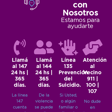
con
Nosotros
Estamos para
ayudarte
Llamá
Llamá
Línea
Atención
al 147
al 144
135
al
24 hs |
24 hs |
Prevención
Vecino
365
365
del
911 |
días.
días.
Suicidio.
100 |
107
La línea
De la
Si Usted,
147
violencia
o algún
No dude
cuenta
se puede
familiar o
en