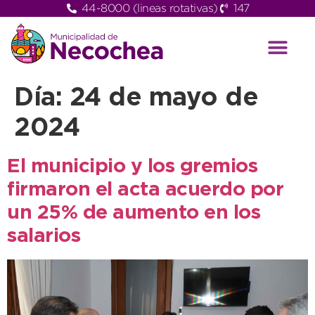
44-8000 (lineas rotativas)
147
Día:
24 de mayo de
2024
El municipio y los gremios
firmaron el acta acuerdo por
un 25% de aumento en los
salarios