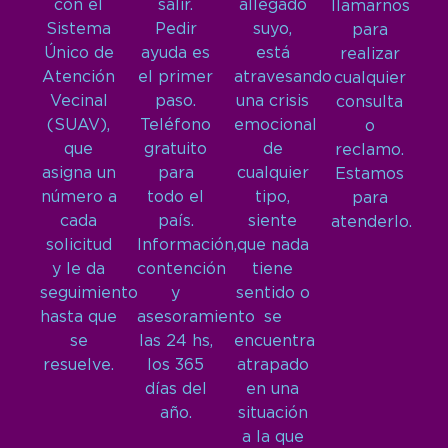
con el
salir.
allegado
llamarnos
Sistema
Pedir
suyo,
para
Único de
ayuda es
está
realizar
Atención
el primer
atravesando
cualquier
Vecinal
paso.
una crisis
consulta
(SUAV),
Teléfono
emocional
o
que
gratuito
de
reclamo.
asigna un
para
cualquier
Estamos
número a
todo el
tipo,
para
cada
país.
siente
atenderlo.
solicitud
Información,
que nada
y le da
contención
tiene
seguimiento
y
sentido o
hasta que
asesoramiento
se
se
las 24 hs,
encuentra
resuelve.
los 365
atrapado
días del
en una
año.
situación
a la que