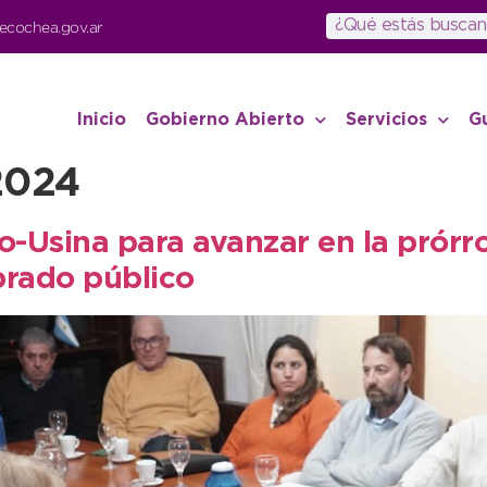
ecochea.gov.ar
Inicio
Gobierno Abierto
Servicios
G
2024
o-Usina para avanzar en la prórro
rado público