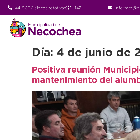
44-8000 (lineas rotativas)
147
informes@n
Día:
4 de junio de 
Positiva reunión Municipi
mantenimiento del alumb