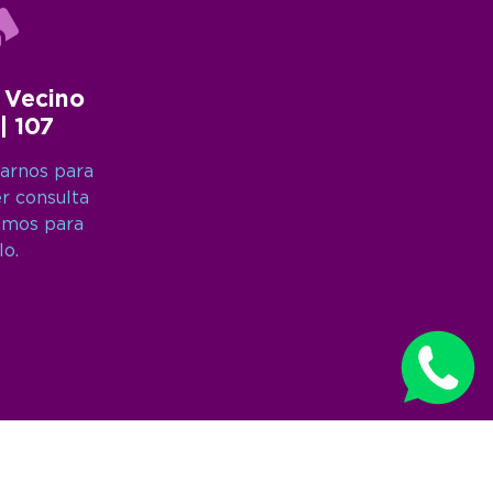
 Vecino
 | 107
arnos para
er consulta
amos para
lo.