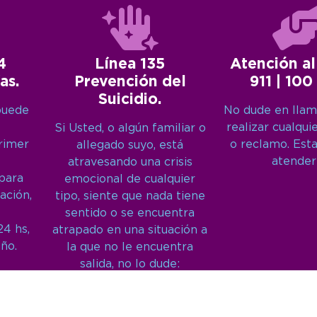
4
Línea 135
Atención al
as.
Prevención del
911 | 100
Suicidio.
puede
No dude en llam
realizar cualqui
Si Usted, o algún familiar o
primer
o reclamo. Est
allegado suyo, está
atender
atravesando una crisis
 para
emocional de cualquier
ación,
tipo, siente que nada tiene
sentido o se encuentra
24 hs,
atrapado en una situación a
año.
la que no le encuentra
salida, no lo dude:
Llámenos: