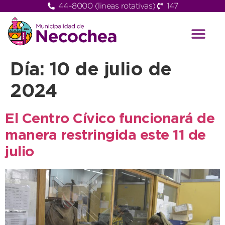
44-8000 (lineas rotativas)
147
Día:
10 de julio de
2024
El Centro Cívico funcionará de
manera restringida este 11 de
julio