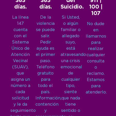
365
365
del
911 |
días.
días.
Suicidio.
100 |
107
La línea
De la
Si Usted,
147
violencia
o algún
No dude
cuenta
se puede
familiar o
en
con el
salir.
allegado
llamarnos
Sistema
Pedir
suyo,
para
Único de
ayuda es
está
realizar
Atención
el primer
atravesando
cualquier
Vecinal
paso.
una crisis
consulta
(SUAV),
Teléfono
emocional
o
que
gratuito
de
reclamo.
asigna un
para
cualquier
Estamos
número a
todo el
tipo,
para
cada
país.
siente
atenderlo.
solicitud
Información,
que nada
y le da
contención
tiene
seguimiento
y
sentido o