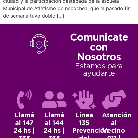
ciudad y la participación destacada de la escuela
Municipal de Atletismo de necochea, que el pasado fin
de semana tuvo doble […]
Comunicate
con
Nosotros
Estamos para
ayudarte
Llamá
Llamá
Línea
Atención
al 147
al 144
135
al
24 hs |
24 hs |
Prevención
Vecino