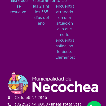
hasta que
asesoramiento
se
se
las 24 hs,
encuentra
resuelve.
los 365
atrapado
días del
en una
año.
situación
a la que
no le
encuentra
salida, no
lo dude:
Llámenos:
Calle 56 Nº 2945
(02262) 44 8000 (lineas rotativas)