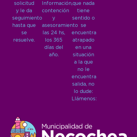
solicitud
Información,
que nada
y le da
contención
tiene
seguimiento
y
sentido o
hasta que
asesoramiento
se
se
las 24 hs,
encuentra
resuelve.
los 365
atrapado
días del
en una
año.
situación
a la que
no le
encuentra
salida, no
lo dude:
Llámenos: