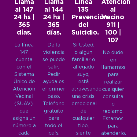
Llamá
Llamá
Línea
Atención
al 147
al 144
135
al
24 hs |
24 hs |
Prevención
Vecino
365
365
del
911 |
días.
días.
Suicidio.
100 |
107
La línea
De la
Si Usted,
147
violencia
o algún
No dude
cuenta
se puede
familiar o
en
con el
salir.
allegado
llamarnos
Sistema
Pedir
suyo,
para
Único de
ayuda es
está
realizar
Atención
el primer
atravesando
cualquier
Vecinal
paso.
una crisis
consulta
(SUAV),
Teléfono
emocional
o
que
gratuito
de
reclamo.
asigna un
para
cualquier
Estamos
número a
todo el
tipo,
para
cada
país.
siente
atenderlo.