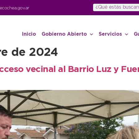
ecochea.gov.ar
Inicio
Gobierno Abierto
Servicios
G
re de 2024
acceso vecinal al Barrio Luz y Fue