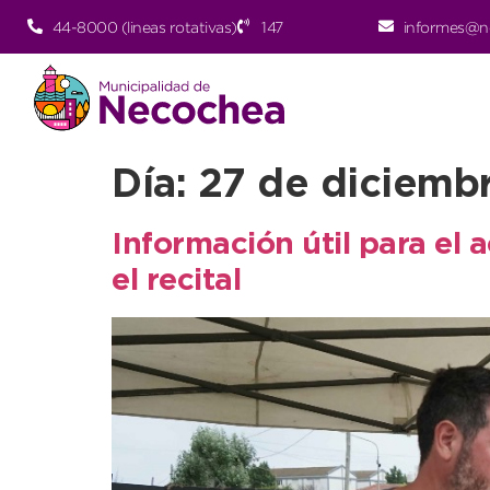
44-8000 (lineas rotativas)
147
informes@n
Día:
27 de diciemb
Información útil para el 
el recital