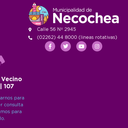
Calle 56 Nº 2945
(02262) 44 8000 (lineas rotativas)
 Vecino
 | 107
arnos para
er consulta
amos para
lo.