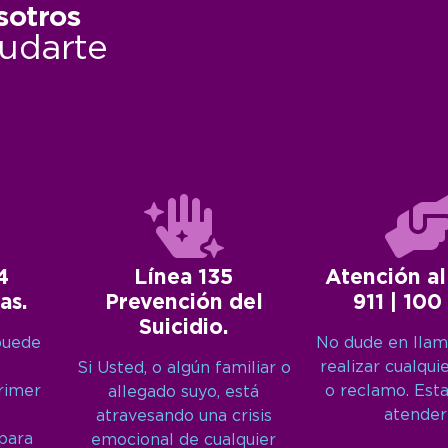
sotros
udarte
4
Línea 135
Atención al
as.
Prevención del
911 | 100
Suicidio.
puede
No dude en llam
realizar cualqui
Si Usted, o algún familiar o
primer
o reclamo. Est
allegado suyo, está
atender
atravesando una crisis
 para
emocional de cualquier