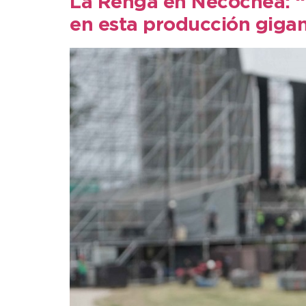
La Renga en Necochea: “La
en esta producción giga