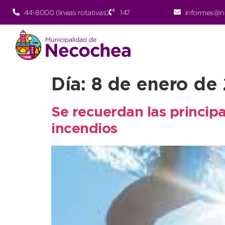
44-8000 (lineas rotativas)
147
informes@n
Día:
8 de enero de
Se recuerdan las princip
incendios