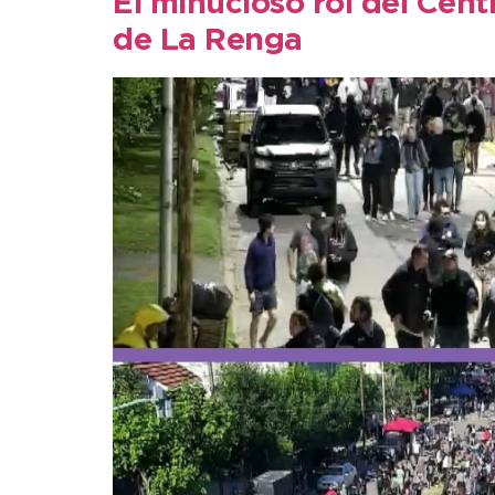
El minucioso rol del Cent
de La Renga