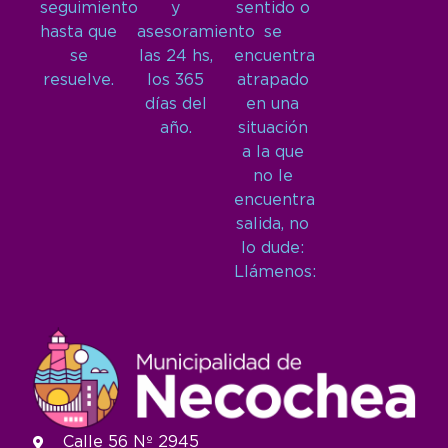
seguimiento
y
sentido o
hasta que
asesoramiento
se
se
las 24 hs,
encuentra
resuelve.
los 365
atrapado
días del
en una
año.
situación
a la que
no le
encuentra
salida, no
lo dude:
Llámenos:
Calle 56 Nº 2945