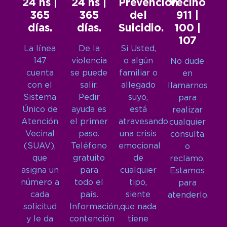
24 hs |
24 hs |
Prevención
Vecino
365
365
del
911 |
días.
días.
Suicidio.
100 |
107
La línea
De la
Si Usted,
147
violencia
o algún
No dude
cuenta
se puede
familiar o
en
con el
salir.
allegado
llamarnos
Sistema
Pedir
suyo,
para
Único de
ayuda es
está
realizar
Atención
el primer
atravesando
cualquier
Vecinal
paso.
una crisis
consulta
(SUAV),
Teléfono
emocional
o
que
gratuito
de
reclamo.
asigna un
para
cualquier
Estamos
número a
todo el
tipo,
para
cada
país.
siente
atenderlo.
solicitud
Información,
que nada
y le da
contención
tiene