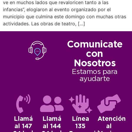
ve en muchos lados que revaloricen tanto a las
infancias”, elogiaron al evento organizado por el
municipio que culmina este domingo con muchas otras
actividades. Las obras de teatro, […]
Comunicate
con
Nosotros
Estamos para
ayudarte
Llamá
Llamá
Línea
Atención
al 147
al 144
135
al