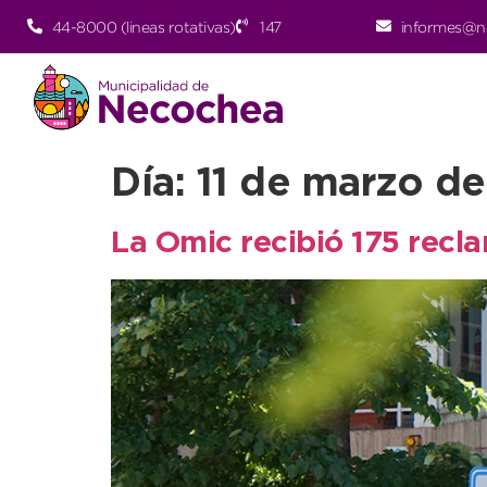
44-8000 (lineas rotativas)
147
informes@n
Día:
11 de marzo d
La Omic recibió 175 recl