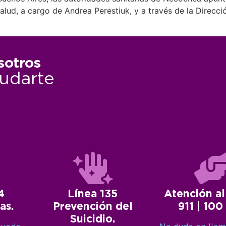
alud, a cargo de Andrea Perestiuk, y a través de la Direcció
sotros
udarte
4
Línea 135
Atención al
as.
Prevención del
911 | 100
Suicidio.