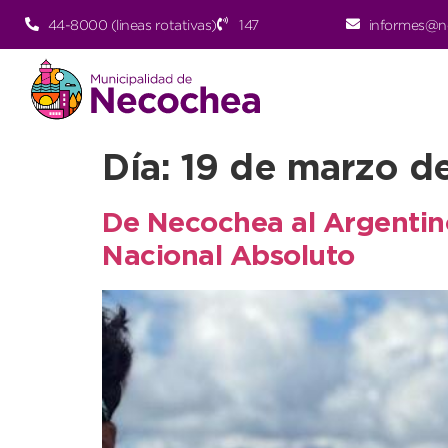
44-8000 (lineas rotativas)
147
informes@n
Día:
19 de marzo d
De Necochea al Argentino:
Nacional Absoluto