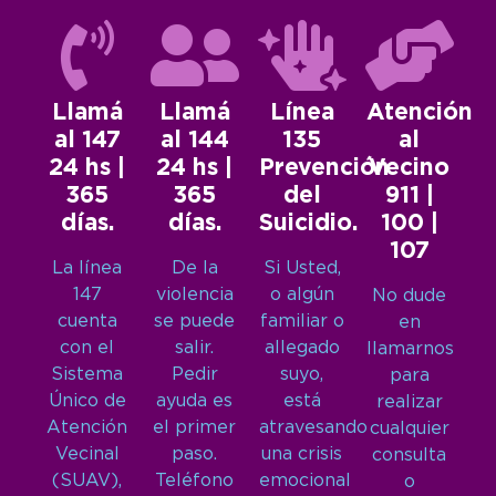
Llamá
Llamá
Línea
Atención
al 147
al 144
135
al
24 hs |
24 hs |
Prevención
Vecino
365
365
del
911 |
días.
días.
Suicidio.
100 |
107
La línea
De la
Si Usted,
147
violencia
o algún
No dude
cuenta
se puede
familiar o
en
con el
salir.
allegado
llamarnos
Sistema
Pedir
suyo,
para
Único de
ayuda es
está
realizar
Atención
el primer
atravesando
cualquier
Vecinal
paso.
una crisis
consulta
(SUAV),
Teléfono
emocional
o