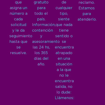
que
gratuito
de
reclamo.
asigna un
para
cualquier
Estamos
número a
todo el
tipo,
para
cada
país.
siente
atenderlo.
solicitud
Información,
que nada
y le da
contención
tiene
seguimiento
y
sentido o
hasta que
asesoramiento
se
se
las 24 hs,
encuentra
resuelve.
los 365
atrapado
días del
en una
año.
situación
a la que
no le
encuentra
salida, no
lo dude:
Llámenos: