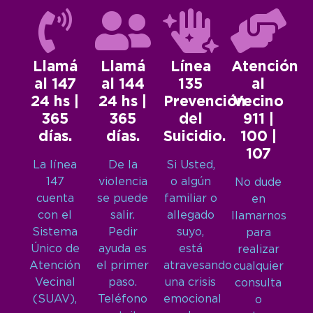
Llamá
Llamá
Línea
Atención
al 147
al 144
135
al
24 hs |
24 hs |
Prevención
Vecino
365
365
del
911 |
días.
días.
Suicidio.
100 |
107
La línea
De la
Si Usted,
147
violencia
o algún
No dude
cuenta
se puede
familiar o
en
con el
salir.
allegado
llamarnos
Sistema
Pedir
suyo,
para
Único de
ayuda es
está
realizar
Atención
el primer
atravesando
cualquier
Vecinal
paso.
una crisis
consulta
(SUAV),
Teléfono
emocional
o