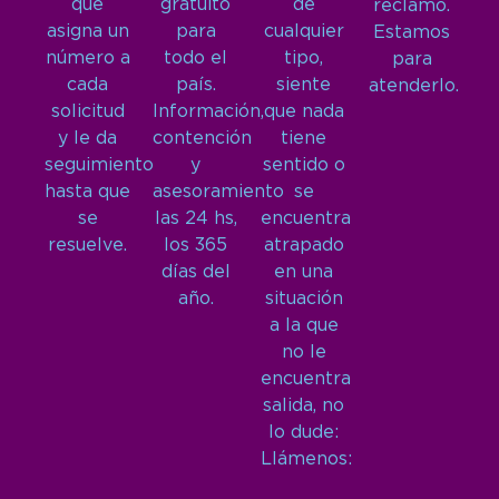
que
gratuito
de
reclamo.
asigna un
para
cualquier
Estamos
número a
todo el
tipo,
para
cada
país.
siente
atenderlo.
solicitud
Información,
que nada
y le da
contención
tiene
seguimiento
y
sentido o
hasta que
asesoramiento
se
se
las 24 hs,
encuentra
resuelve.
los 365
atrapado
días del
en una
año.
situación
a la que
no le
encuentra
salida, no
lo dude:
Llámenos: