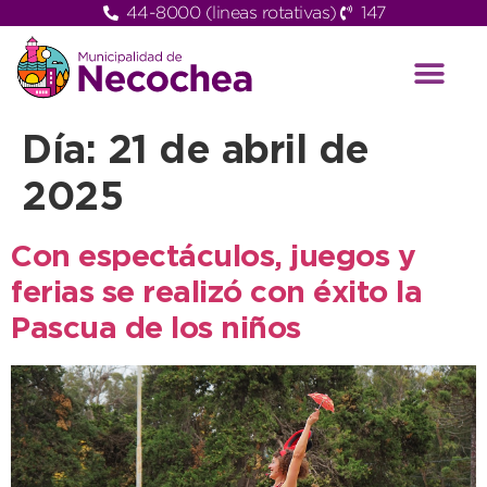
44-8000 (lineas rotativas)
147
Día:
21 de abril de
2025
Con espectáculos, juegos y
ferias se realizó con éxito la
Pascua de los niños