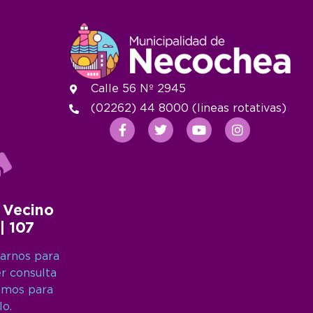
Calle 56 Nº 2945
(02262) 44 8000 (lineas rotativas)
 Vecino
 | 107
arnos para
er consulta
amos para
lo.