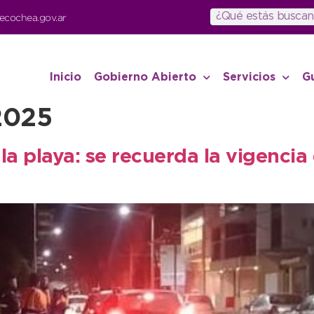
ecochea.gov.ar
Inicio
Gobierno Abierto
Servicios
G
2025
la playa: se recuerda la vigenci