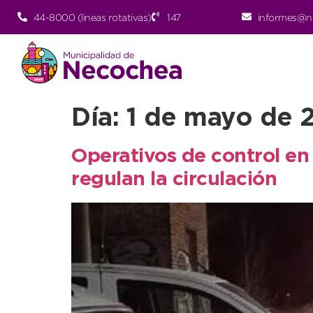
44-8000 (lineas rotativas)
147
informes@n
Día:
1 de mayo de 
Operativos de control en 
regulan la circulación