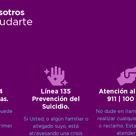
sotros
udarte
4
Línea 135
Atención al
as.
Prevención del
911 | 100
Suicidio.
puede
No dude en llam
realizar cualqui
Si Usted, o algún familiar o
primer
o reclamo. Est
allegado suyo, está
atender
atravesando una crisis