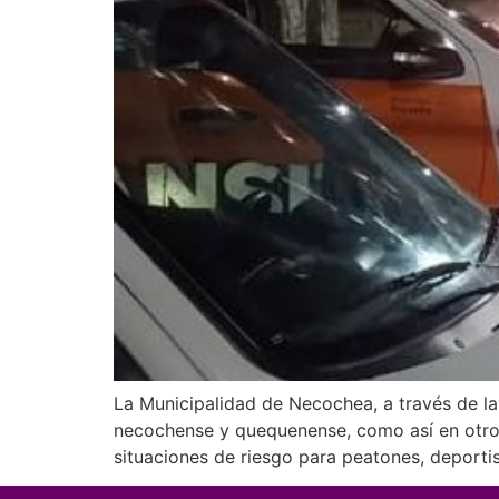
La Municipalidad de Necochea, a través de la D
necochense y quequenense, como así en otros 
situaciones de riesgo para peatones, deportis