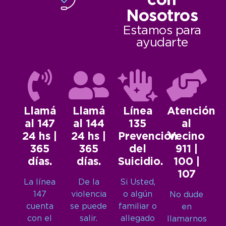
con
Nosotros
Estamos para
ayudarte
Llamá
Llamá
Línea
Atención
al 147
al 144
135
al
24 hs |
24 hs |
Prevención
Vecino
365
365
del
911 |
días.
días.
Suicidio.
100 |
107
La línea
De la
Si Usted,
147
violencia
o algún
No dude
cuenta
se puede
familiar o
en
con el
salir.
allegado
llamarnos