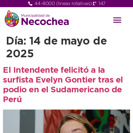
44-8000 (lineas rotativas)
147
Día:
14 de mayo de
2025
El Intendente felicitó a la
surfista Evelyn Gontier tras el
podio en el Sudamericano de
Perú