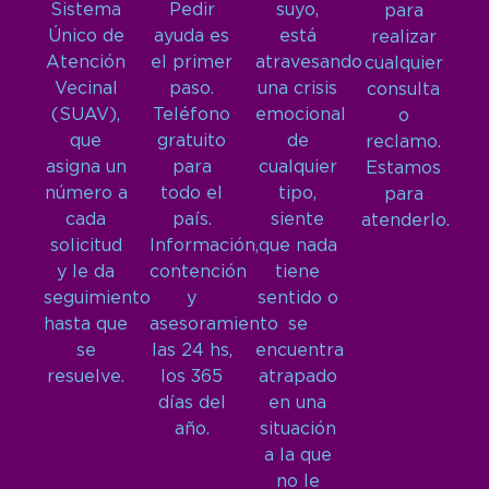
Sistema
Pedir
suyo,
para
Único de
ayuda es
está
realizar
Atención
el primer
atravesando
cualquier
Vecinal
paso.
una crisis
consulta
(SUAV),
Teléfono
emocional
o
que
gratuito
de
reclamo.
asigna un
para
cualquier
Estamos
número a
todo el
tipo,
para
cada
país.
siente
atenderlo.
solicitud
Información,
que nada
y le da
contención
tiene
seguimiento
y
sentido o
hasta que
asesoramiento
se
se
las 24 hs,
encuentra
resuelve.
los 365
atrapado
días del
en una
año.
situación
a la que
no le