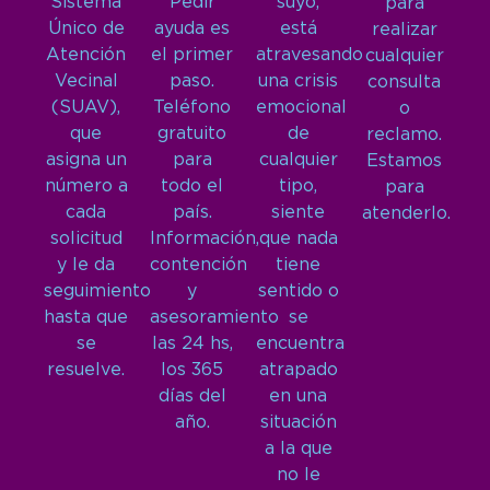
Sistema
Pedir
suyo,
para
Único de
ayuda es
está
realizar
Atención
el primer
atravesando
cualquier
Vecinal
paso.
una crisis
consulta
(SUAV),
Teléfono
emocional
o
que
gratuito
de
reclamo.
asigna un
para
cualquier
Estamos
número a
todo el
tipo,
para
cada
país.
siente
atenderlo.
solicitud
Información,
que nada
y le da
contención
tiene
seguimiento
y
sentido o
hasta que
asesoramiento
se
se
las 24 hs,
encuentra
resuelve.
los 365
atrapado
días del
en una
año.
situación
a la que
no le