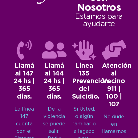
Nosotros
Estamos para
ayudarte
Llamá
Llamá
Línea
Atención
al 147
al 144
135
al
24 hs |
24 hs |
Prevención
Vecino
365
365
del
911 |
días.
días.
Suicidio.
100 |
107
La línea
De la
Si Usted,
147
violencia
o algún
No dude
cuenta
se puede
familiar o
en
con el
salir.
allegado
llamarnos