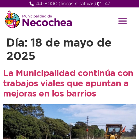
44-8000 (lineas rotativas)
147
Día:
18 de mayo de
2025
La Municipalidad continúa con
trabajos viales que apuntan a
mejoras en los barrios