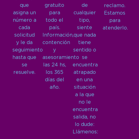
que
gratuito
de
reclamo.
asigna un
para
cualquier
Estamos
número a
todo el
tipo,
para
cada
país.
siente
atenderlo.
solicitud
Información,
que nada
y le da
contención
tiene
seguimiento
y
sentido o
hasta que
asesoramiento
se
se
las 24 hs,
encuentra
resuelve.
los 365
atrapado
días del
en una
año.
situación
a la que
no le
encuentra
salida, no
lo dude:
Llámenos: