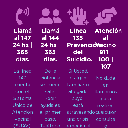
Llamá
Llamá
Línea
Atención
al 147
al 144
135
al
24 hs |
24 hs |
Prevención
Vecino
365
365
del
911 |
días.
días.
Suicidio.
100 |
107
La línea
De la
Si Usted,
147
violencia
o algún
No dude
cuenta
se puede
familiar o
en
con el
salir.
allegado
llamarnos
Sistema
Pedir
suyo,
para
Único de
ayuda es
está
realizar
Atención
el primer
atravesando
cualquier
Vecinal
paso.
una crisis
consulta
(SUAV),
Teléfono
emocional
o