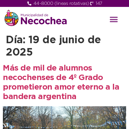
44-8000 (lineas rotativas)
147
Día:
19 de junio de
2025
Más de mil de alumnos
necochenses de 4º Grado
prometieron amor eterno a la
bandera argentina