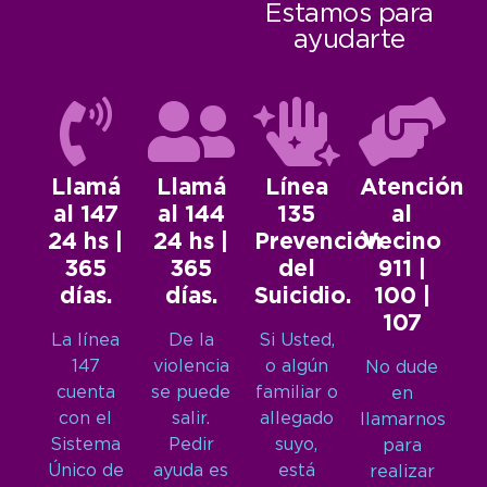
Estamos para
ayudarte
Llamá
Llamá
Línea
Atención
al 147
al 144
135
al
24 hs |
24 hs |
Prevención
Vecino
365
365
del
911 |
días.
días.
Suicidio.
100 |
107
La línea
De la
Si Usted,
147
violencia
o algún
No dude
cuenta
se puede
familiar o
en
con el
salir.
allegado
llamarnos
Sistema
Pedir
suyo,
para
Único de
ayuda es
está
realizar