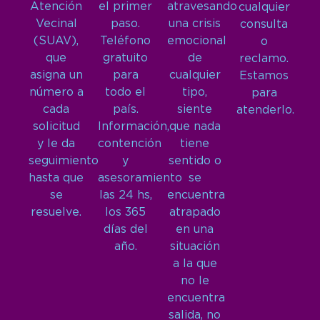
Atención
el primer
atravesando
cualquier
Vecinal
paso.
una crisis
consulta
(SUAV),
Teléfono
emocional
o
que
gratuito
de
reclamo.
asigna un
para
cualquier
Estamos
número a
todo el
tipo,
para
cada
país.
siente
atenderlo.
solicitud
Información,
que nada
y le da
contención
tiene
seguimiento
y
sentido o
hasta que
asesoramiento
se
se
las 24 hs,
encuentra
resuelve.
los 365
atrapado
días del
en una
año.
situación
a la que
no le
encuentra
salida, no