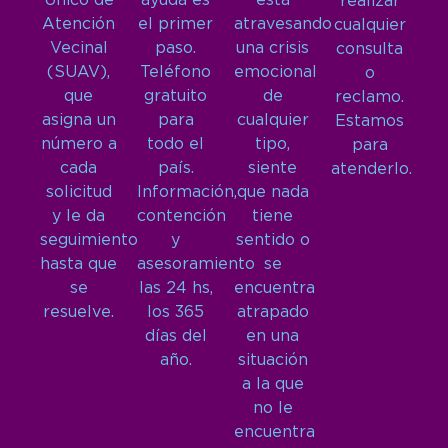
Único de
ayuda es
está
realizar
Atención
el primer
atravesando
cualquier
Vecinal
paso.
una crisis
consulta
(SUAV),
Teléfono
emocional
o
que
gratuito
de
reclamo.
asigna un
para
cualquier
Estamos
número a
todo el
tipo,
para
cada
país.
siente
atenderlo.
solicitud
Información,
que nada
y le da
contención
tiene
seguimiento
y
sentido o
hasta que
asesoramiento
se
se
las 24 hs,
encuentra
resuelve.
los 365
atrapado
días del
en una
año.
situación
a la que
no le
encuentra