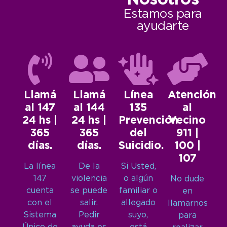
Nosotros
Estamos para
ayudarte
Llamá
Llamá
Línea
Atención
al 147
al 144
135
al
24 hs |
24 hs |
Prevención
Vecino
365
365
del
911 |
días.
días.
Suicidio.
100 |
107
La línea
De la
Si Usted,
147
violencia
o algún
No dude
cuenta
se puede
familiar o
en
con el
salir.
allegado
llamarnos
Sistema
Pedir
suyo,
para