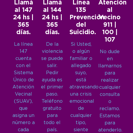
Llamá
Llamá
Línea
Atención
al 147
al 144
135
al
24 hs |
24 hs |
Prevención
Vecino
365
365
del
911 |
días.
días.
Suicidio.
100 |
107
La línea
De la
Si Usted,
147
violencia
o algún
No dude
cuenta
se puede
familiar o
en
con el
salir.
allegado
llamarnos
Sistema
Pedir
suyo,
para
Único de
ayuda es
está
realizar
Atención
el primer
atravesando
cualquier
Vecinal
paso.
una crisis
consulta
(SUAV),
Teléfono
emocional
o
que
gratuito
de
reclamo.
asigna un
para
cualquier
Estamos
número a
todo el
tipo,
para
cada
país.
siente
atenderlo.