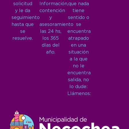
solicitud
Información,
que nada
y le da
contención
tiene
seguimiento
y
sentido o
hasta que
asesoramiento
se
se
las 24 hs,
encuentra
resuelve.
los 365
atrapado
días del
en una
año.
situación
a la que
no le
encuentra
salida, no
lo dude:
Llámenos: