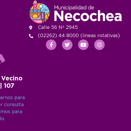
Calle 56 Nº 2945
(02262) 44 8000 (lineas rotativas)
 Vecino
 | 107
arnos para
er consulta
amos para
lo.