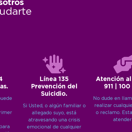
sotros
udarte
4
Línea 135
Atención al
as.
Prevención del
911 | 100
Suicidio.
puede
No dude en llam
realizar cualqui
Si Usted, o algún familiar o
primer
o reclamo. Est
allegado suyo, está
atender
atravesando una crisis
 para
emocional de cualquier