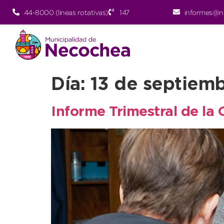
44-8000 (lineas rotativas)
147
informes@n
Día:
13 de septiem
Informe Trimestral de la