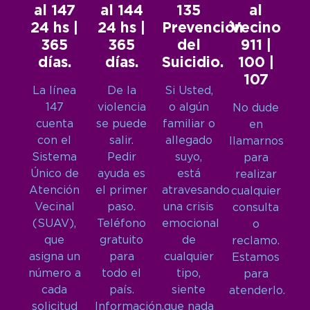
al 147
al 144
135
al
24 hs |
24 hs |
Prevención
Vecino
365
365
del
911 |
días.
días.
Suicidio.
100 |
107
La línea
De la
Si Usted,
147
violencia
o algún
No dude
cuenta
se puede
familiar o
en
con el
salir.
allegado
llamarnos
Sistema
Pedir
suyo,
para
Único de
ayuda es
está
realizar
Atención
el primer
atravesando
cualquier
Vecinal
paso.
una crisis
consulta
(SUAV),
Teléfono
emocional
o
que
gratuito
de
reclamo.
asigna un
para
cualquier
Estamos
número a
todo el
tipo,
para
cada
país.
siente
atenderlo.
solicitud
Información,
que nada