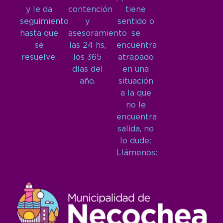
y le da
contención
tiene
seguimiento
y
sentido o
hasta que
asesoramiento
se
se
las 24 hs,
encuentra
resuelve.
los 365
atrapado
días del
en una
año.
situación
a la que
no le
encuentra
salida, no
lo dude:
Llámenos: