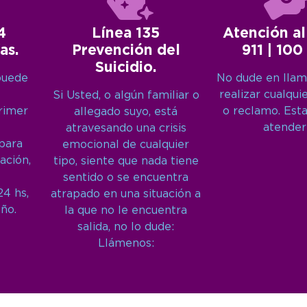
4
Línea 135
Atención al
as.
Prevención del
911 | 100
Suicidio.
puede
No dude en llam
realizar cualqui
Si Usted, o algún familiar o
primer
o reclamo. Est
allegado suyo, está
atender
atravesando una crisis
 para
emocional de cualquier
ación,
tipo, siente que nada tiene
sentido o se encuentra
24 hs,
atrapado en una situación a
año.
la que no le encuentra
salida, no lo dude:
Llámenos: