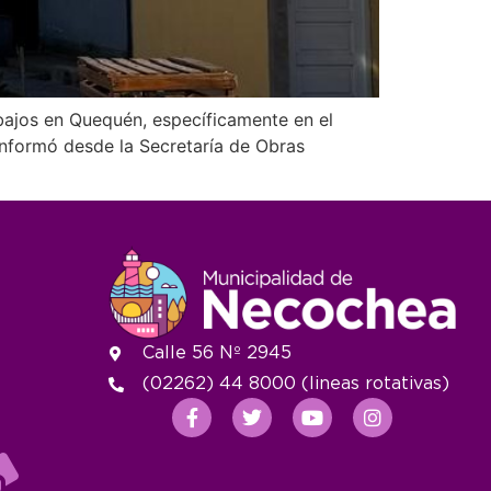
ajos en Quequén, específicamente en el
informó desde la Secretaría de Obras
Calle 56 Nº 2945
(02262) 44 8000 (lineas rotativas)