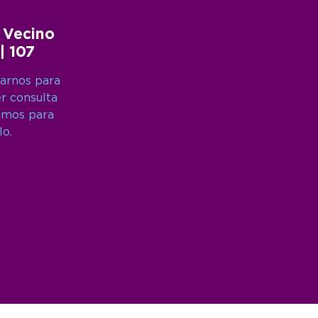
 Vecino
 | 107
arnos para
er consulta
amos para
lo.