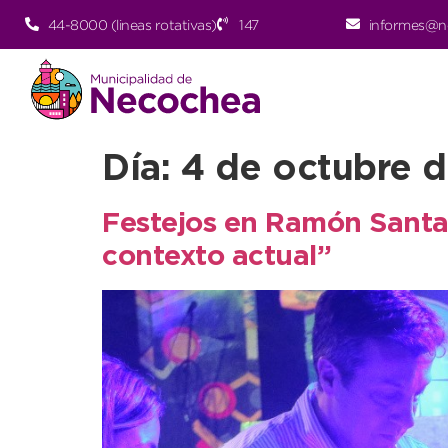
44-8000 (lineas rotativas)
147
informes@n
Día:
4 de octubre 
Festejos en Ramón Santam
contexto actual”