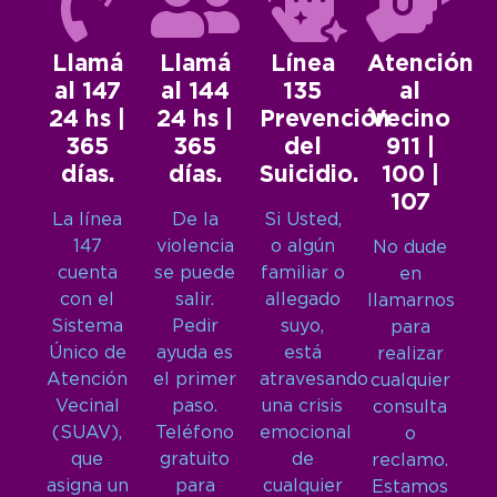
Llamá
Llamá
Línea
Atención
al 147
al 144
135
al
24 hs |
24 hs |
Prevención
Vecino
365
365
del
911 |
días.
días.
Suicidio.
100 |
107
La línea
De la
Si Usted,
147
violencia
o algún
No dude
cuenta
se puede
familiar o
en
con el
salir.
allegado
llamarnos
Sistema
Pedir
suyo,
para
Único de
ayuda es
está
realizar
Atención
el primer
atravesando
cualquier
Vecinal
paso.
una crisis
consulta
(SUAV),
Teléfono
emocional
o
que
gratuito
de
reclamo.
asigna un
para
cualquier
Estamos