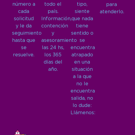
número a
todo el
tipo,
para
cada
país.
siente
atenderlo.
solicitud
Información,
que nada
y le da
contención
tiene
seguimiento
y
sentido o
hasta que
asesoramiento
se
se
las 24 hs,
encuentra
resuelve.
los 365
atrapado
días del
en una
año.
situación
a la que
no le
encuentra
salida, no
lo dude:
Llámenos: