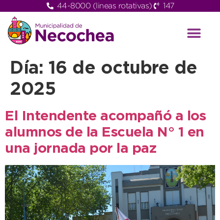
44-8000 (lineas rotativas)
147
Día:
16 de octubre de
2025
El Intendente acompañó a los
alumnos de la Escuela N° 1 en
una jornada por la paz