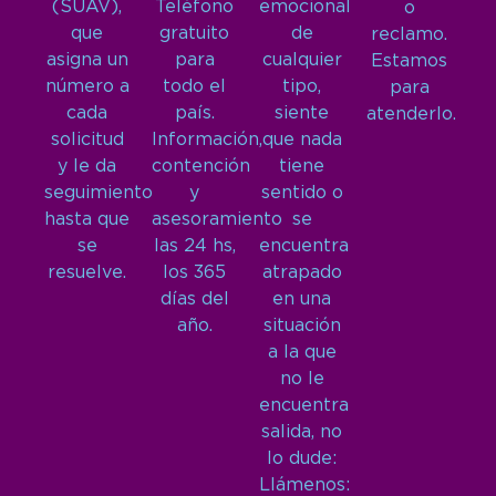
(SUAV),
Teléfono
emocional
o
que
gratuito
de
reclamo.
asigna un
para
cualquier
Estamos
número a
todo el
tipo,
para
cada
país.
siente
atenderlo.
solicitud
Información,
que nada
y le da
contención
tiene
seguimiento
y
sentido o
hasta que
asesoramiento
se
se
las 24 hs,
encuentra
resuelve.
los 365
atrapado
días del
en una
año.
situación
a la que
no le
encuentra
salida, no
lo dude:
Llámenos: