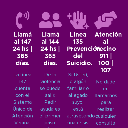
Llamá
Llamá
Línea
Atención
al 147
al 144
135
al
24 hs |
24 hs |
Prevención
Vecino
365
365
del
911 |
días.
días.
Suicidio.
100 |
107
La línea
De la
Si Usted,
147
violencia
o algún
No dude
cuenta
se puede
familiar o
en
con el
salir.
allegado
llamarnos
Sistema
Pedir
suyo,
para
Único de
ayuda es
está
realizar
Atención
el primer
atravesando
cualquier
Vecinal
paso.
una crisis
consulta