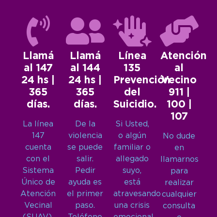
Llamá
Llamá
Línea
Atención
al 147
al 144
135
al
24 hs |
24 hs |
Prevención
Vecino
365
365
del
911 |
días.
días.
Suicidio.
100 |
107
La línea
De la
Si Usted,
147
violencia
o algún
No dude
cuenta
se puede
familiar o
en
con el
salir.
allegado
llamarnos
Sistema
Pedir
suyo,
para
Único de
ayuda es
está
realizar
Atención
el primer
atravesando
cualquier
Vecinal
paso.
una crisis
consulta