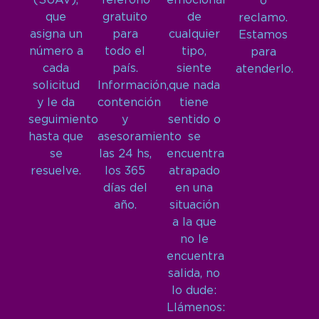
(SUAV),
Teléfono
emocional
o
que
gratuito
de
reclamo.
asigna un
para
cualquier
Estamos
número a
todo el
tipo,
para
cada
país.
siente
atenderlo.
solicitud
Información,
que nada
y le da
contención
tiene
seguimiento
y
sentido o
hasta que
asesoramiento
se
se
las 24 hs,
encuentra
resuelve.
los 365
atrapado
días del
en una
año.
situación
a la que
no le
encuentra
salida, no
lo dude:
Llámenos: