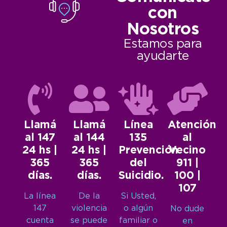
con
Nosotros
Estamos para
ayudarte
Llamá
Llamá
Línea
Atención
al 147
al 144
135
al
24 hs |
24 hs |
Prevención
Vecino
365
365
del
911 |
días.
días.
Suicidio.
100 |
107
La línea
De la
Si Usted,
147
violencia
o algún
No dude
cuenta
se puede
familiar o
en