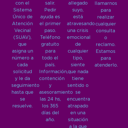
con el
salir.
allegado
llamarnos
Sistema
Pedir
suyo,
para
Único de
ayuda es
está
realizar
Atención
el primer
atravesando
cualquier
Vecinal
paso.
una crisis
consulta
(SUAV),
Teléfono
emocional
o
que
gratuito
de
reclamo.
asigna un
para
cualquier
Estamos
número a
todo el
tipo,
para
cada
país.
siente
atenderlo.
solicitud
Información,
que nada
y le da
contención
tiene
seguimiento
y
sentido o
hasta que
asesoramiento
se
se
las 24 hs,
encuentra
resuelve.
los 365
atrapado
días del
en una
año.
situación
a la que