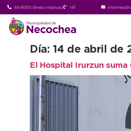
44-8000 (lineas rotativas)
147
informes@n
Día:
14 de abril de
El Hospital Irurzun suma