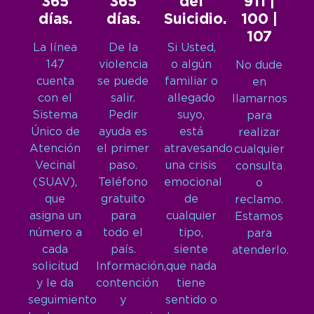
365
365
del
911 |
días.
días.
Suicidio.
100 |
107
La línea
De la
Si Usted,
147
violencia
o algún
No dude
cuenta
se puede
familiar o
en
con el
salir.
allegado
llamarnos
Sistema
Pedir
suyo,
para
Único de
ayuda es
está
realizar
Atención
el primer
atravesando
cualquier
Vecinal
paso.
una crisis
consulta
(SUAV),
Teléfono
emocional
o
que
gratuito
de
reclamo.
asigna un
para
cualquier
Estamos
número a
todo el
tipo,
para
cada
país.
siente
atenderlo.
solicitud
Información,
que nada
y le da
contención
tiene
seguimiento
y
sentido o