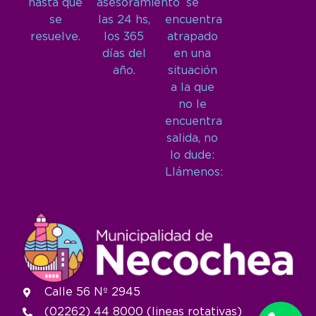
hasta que
asesoramiento
se
se
las 24 hs,
encuentra
resuelve.
los 365
atrapado
días del
en una
año.
situación
a la que
no le
encuentra
salida, no
lo dude:
Llámenos:
Calle 56 Nº 2945
(02262) 44 8000 (lineas rotativas)