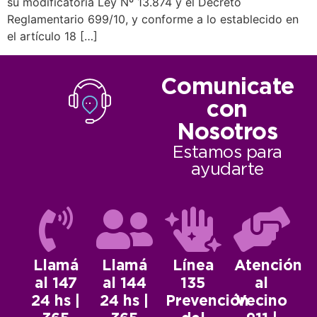
su modificatoria Ley Nº 13.874 y el Decreto
Reglamentario 699/10, y conforme a lo establecido en
el artículo 18 […]
Comunicate
con
Nosotros
Estamos para
ayudarte
Llamá
Llamá
Línea
Atención
al 147
al 144
135
al
24 hs |
24 hs |
Prevención
Vecino