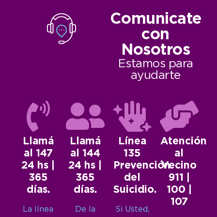
Comunicate
con
Nosotros
Estamos para
ayudarte
Llamá
Llamá
Línea
Atención
al 147
al 144
135
al
24 hs |
24 hs |
Prevención
Vecino
365
365
del
911 |
días.
días.
Suicidio.
100 |
107
La línea
De la
Si Usted,