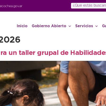
ecochea.gov.ar
Inicio
Gobierno Abierto
Servicios
G
 2026
ara un taller grupal de Habilidad