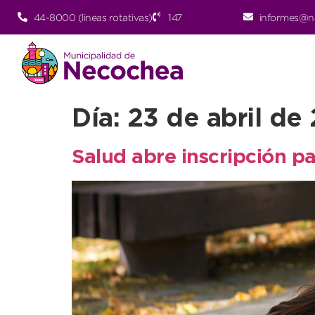
44-8000 (lineas rotativas)
147
informes@n
Día:
23 de abril de
Salud abre inscripción p